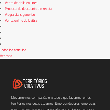
Venta de cialis en linea
Propecia de descuento sin receta
Viagra cialis generico
Venta online de levitra
Todos los articulos
Ver todo
Movemo-nos com paixão em tudo o que fazemos, e nos
territórios nos quais atuamos. Empreendedores, empresas,
organizações de economia social e municipios são a nossa