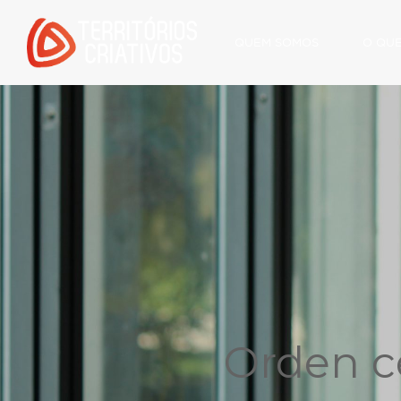
QUEM SOMOS
O QU
Orden c