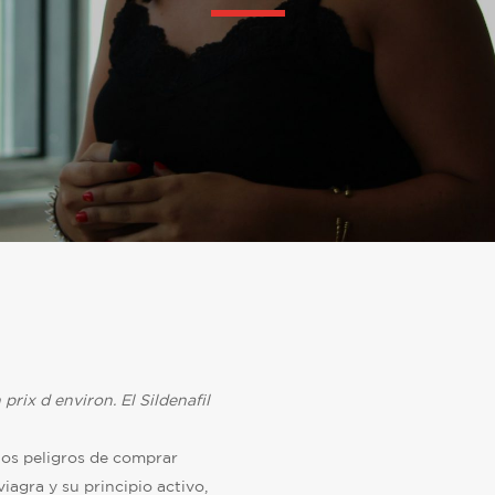
 prix d
environ. El Sildenafil
los peligros de comprar
viagra y su principio activo,