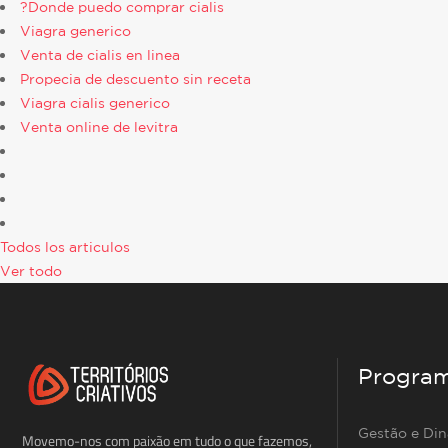
?Donde puedo comprar cialis
Viagra generico
Venta de cialis en linea
Propecia de descuento sin receta
Viagra cialis generico
Venta online de levitra
Todos los articulos
Ver todo
Progra
Gestão e Di
Movemo-nos com paixão em tudo o que fazemos,