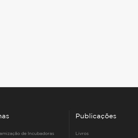
mas
Publicações
namização de Incubadoras
Livros