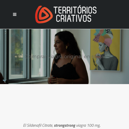
Comprar viagra original en suiza
El Sildenafil Citrate,
strongstrong
viagra 100 mg,