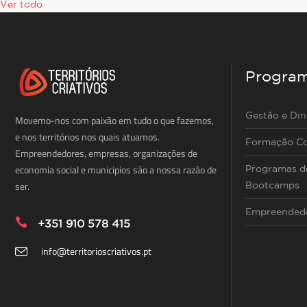
Ver todo
Progra
Gestão e Di
Movemo-nos com paixão em tudo o que fazemos,
e nos territórios nos quais atuamos.
Formação Co
Empreendedores, empresas, organizações de
economia social e municipios são a nossa razão de
Programas de
ser.
Bootcamps
Empreendedo
+351 910 578 415
info@territorioscriativos.pt