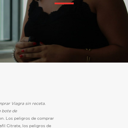
mprar Viagra sin receta.
e
bote de
on. Los peligros de comprar
afil Citrate, los peligros de