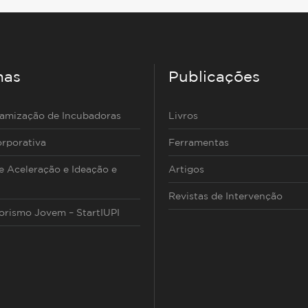
mas
Publicações
namização de Incubadoras
Livros
rporativa
Ferramentas
 Aceleração e Ideação e
Artigos
Revistas de Intervenção
rismo Jovem – StartIUPI