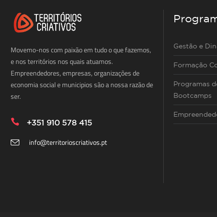
Progra
Gestão e Di
Movemo-nos com paixão em tudo o que fazemos,
e nos territórios nos quais atuamos.
Formação Co
Empreendedores, empresas, organizações de
economia social e municipios são a nossa razão de
Programas de
ser.
Bootcamps
Empreendedo
+351 910 578 415
info@territorioscriativos.pt