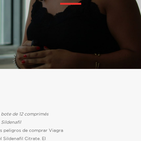
e bote de 12 comprimés
 Sildenafil
os peligros de comprar Viagra
l Sildenafil Citrate. El