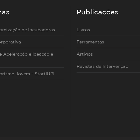
mas
Publicações
namização de Incubadoras
Livros
rporativa
Ferramentas
 Aceleração e Ideação e
Artigos
Revistas de Intervenção
rismo Jovem – StartIUPI