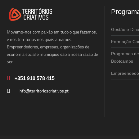
Program
Gestão e Din
Movemo-nos com paixão em tudo o que fazemos,
e nos territórios nos quais atuamos.
Formação Cor
Empreendedores, empresas, organizações de
economia social e municipios são a nossa razão de
Programas de
ser.
Bootcamps
Empreendedor
+351 910 578 415
info@territorioscriativos.pt