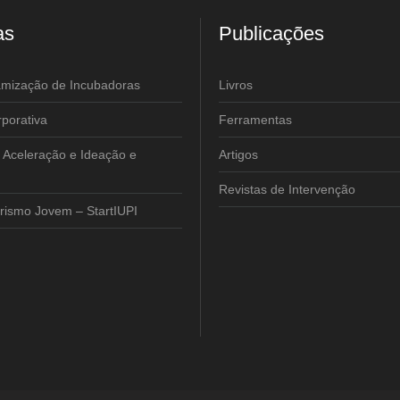
as
Publicações
amização de Incubadoras
Livros
porativa
Ferramentas
 Aceleração e Ideação e
Artigos
Revistas de Intervenção
ismo Jovem – StartIUPI