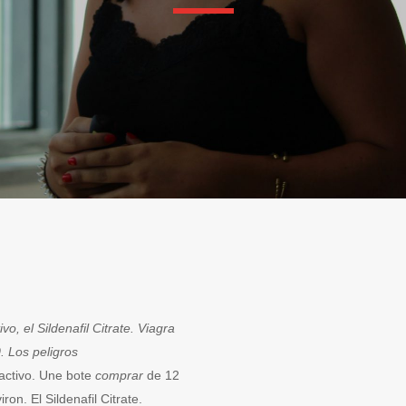
ivo, el Sildenafil Citrate. Viagra
0. Los peligros
 activo. Une bote
comprar
de 12
iron. El Sildenafil Citrate.